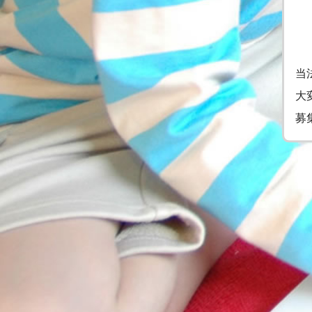
当
大
募